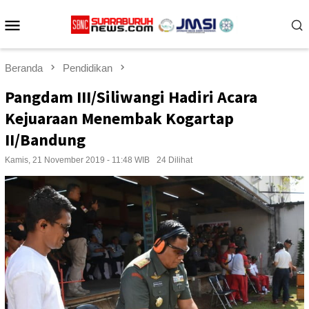
Loncat
Menu
ke
konten
Mobile
Beranda
Pendidikan
Pangdam III/Siliwangi Hadiri Acara
Kejuaraan Menembak Kogartap
II/Bandung
Kamis, 21 November 2019 - 11:48 WIB
24 Dilihat