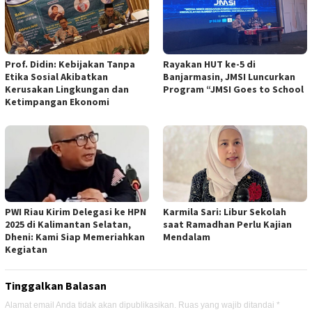
Prof. Didin: Kebijakan Tanpa
Rayakan HUT ke-5 di
Etika Sosial Akibatkan
Banjarmasin, JMSI Luncurkan
Kerusakan Lingkungan dan
Program “JMSI Goes to School
Ketimpangan Ekonomi
PWI Riau Kirim Delegasi ke HPN
Karmila Sari: Libur Sekolah
2025 di Kalimantan Selatan,
saat Ramadhan Perlu Kajian
Dheni: Kami Siap Memeriahkan
Mendalam
Kegiatan
Tinggalkan Balasan
Alamat email Anda tidak akan dipublikasikan.
Ruas yang wajib ditandai
*