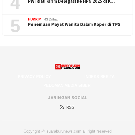
4
PWI Riau Kirim Delegasi ke HPN 2025 di K…
5
HUKRIM
43 Dilihat
Penemuan Mayat Wanita Dalam Koper di TPS
PRIVACY POLICY
INDEKS BERITA
PEDOMAN MEDIA SIBER
JARINGAN SOCIAL
RSS
Copyright @ suaraburunews.com all right reserved