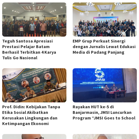
Teguh Santosa Apresiasi
EMP Grup Perkuat Sinergi
Prestasi Pelajar Batam
dengan Jurnalis Lewat Edukasi
Berhasil Terbitkan 4 Karya
Media di Padang Panjang
Tulis Go Nasional
Prof. Didin: Kebijakan Tanpa
Rayakan HUT ke-5 di
Etika Sosial Akibatkan
Banjarmasin, JMSI Luncurkan
Kerusakan Lingkungan dan
Program “JMSI Goes to School
Ketimpangan Ekonomi