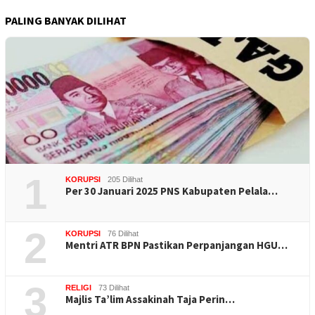
PALING BANYAK DILIHAT
1
KORUPSI
205 Dilihat
Per 30 Januari 2025 PNS Kabupaten Pelala…
2
KORUPSI
76 Dilihat
Mentri ATR BPN Pastikan Perpanjangan HGU…
3
RELIGI
73 Dilihat
Majlis Ta’lim Assakinah Taja Perin…