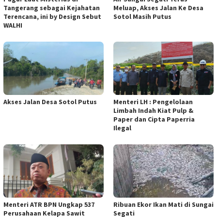
Tangerang sebagai Kejahatan
Meluap, Akses Jalan Ke Desa
Terencana, ini by Design Sebut
Sotol Masih Putus
WALHI
Akses Jalan Desa Sotol Putus
Menteri LH : Pengelolaan
Limbah Indah Kiat Pulp &
Paper dan Cipta Paperria
Ilegal
Menteri ATR BPN Ungkap 537
Ribuan Ekor Ikan Mati di Sungai
Perusahaan Kelapa Sawit
Segati