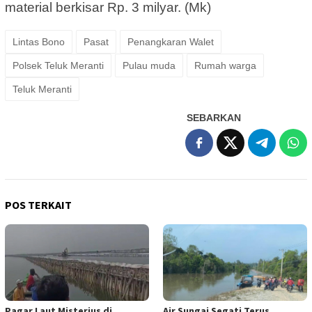
material berkisar Rp. 3 milyar. (Mk)
Lintas Bono
Pasat
Penangkaran Walet
Polsek Teluk Meranti
Pulau muda
Rumah warga
Teluk Meranti
SEBARKAN
POS TERKAIT
Pagar Laut Misterius di
Air Sungai Segati Terus