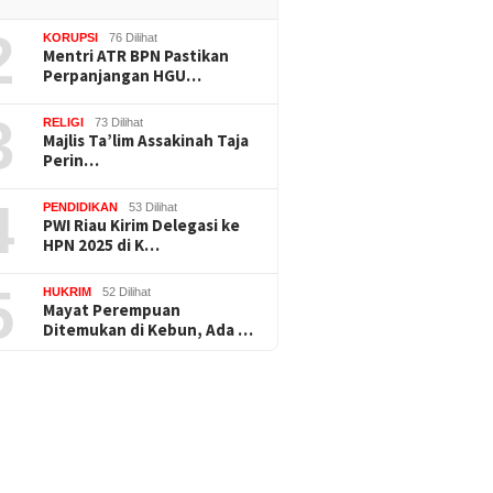
2
KORUPSI
76 Dilihat
Mentri ATR BPN Pastikan
Perpanjangan HGU…
3
RELIGI
73 Dilihat
Majlis Ta’lim Assakinah Taja
Perin…
4
PENDIDIKAN
53 Dilihat
PWI Riau Kirim Delegasi ke
HPN 2025 di K…
5
HUKRIM
52 Dilihat
Mayat Perempuan
Ditemukan di Kebun, Ada …