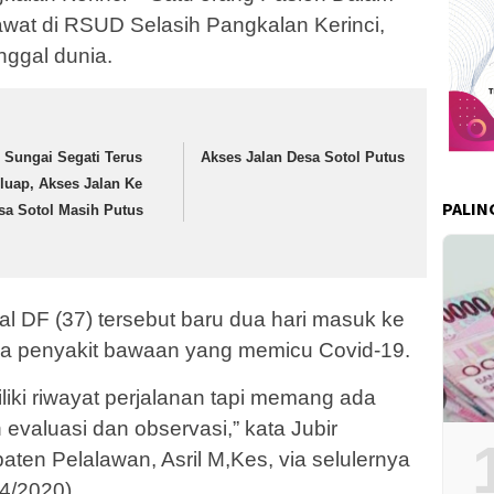
wat di RSUD Selasih Pangkalan Kerinci,
nggal dunia.
r Sungai Segati Terus
Akses Jalan Desa Sotol Putus
luap, Akses Jalan Ke
PALIN
sa Sotol Masih Putus
al DF (37) tersebut baru dua hari masuk ke
a penyakit bawaan yang memicu Covid-19.
iliki riwayat perjalanan tapi memang ada
 evaluasi dan observasi,” kata Jubir
en Pelalawan, Asril M,Kes, via selulernya
4/2020).