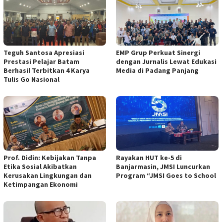
Teguh Santosa Apresiasi
EMP Grup Perkuat Sinergi
Prestasi Pelajar Batam
dengan Jurnalis Lewat Edukasi
Berhasil Terbitkan 4 Karya
Media di Padang Panjang
Tulis Go Nasional
Prof. Didin: Kebijakan Tanpa
Rayakan HUT ke-5 di
Etika Sosial Akibatkan
Banjarmasin, JMSI Luncurkan
Kerusakan Lingkungan dan
Program “JMSI Goes to School
Ketimpangan Ekonomi