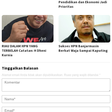
Pendidikan dan Ekonomi Jadi
Prioritas
RIAU DALAM HPN YANG
Sukses HPN Banjarmasin
TERBELAH Catatan: H Dheni
Berkat Waja Sampai Kaputing
Kurnia
Tinggalkan Balasan
Alamat email Anda tidak akan dipublikasikan.
Ruas yang wajib ditandai
*