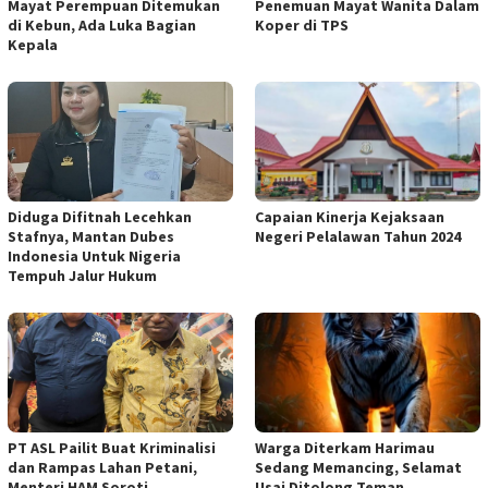
Mayat Perempuan Ditemukan
Penemuan Mayat Wanita Dalam
di Kebun, Ada Luka Bagian
Koper di TPS
Kepala
Diduga Difitnah Lecehkan
Capaian Kinerja Kejaksaan
Stafnya, Mantan Dubes
Negeri Pelalawan Tahun 2024
Indonesia Untuk Nigeria
Tempuh Jalur Hukum
PT ASL Pailit Buat Kriminalisi
Warga Diterkam Harimau
dan Rampas Lahan Petani,
Sedang Memancing, Selamat
Menteri HAM Soroti
Usai Ditolong Teman