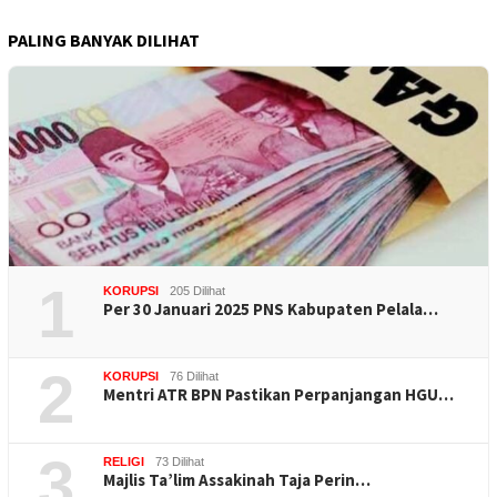
PALING BANYAK DILIHAT
1
KORUPSI
205 Dilihat
Per 30 Januari 2025 PNS Kabupaten Pelala…
2
KORUPSI
76 Dilihat
Mentri ATR BPN Pastikan Perpanjangan HGU…
3
RELIGI
73 Dilihat
Majlis Ta’lim Assakinah Taja Perin…