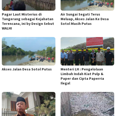
Pagar Laut Misterius di
Air Sungai Segati Terus
Tangerang sebagai Kejahatan
Meluap, Akses Jalan Ke Desa
Terencana, ini by Design Sebut
Sotol Masih Putus
WALHI
Akses Jalan Desa Sotol Putus
Menteri LH : Pengelolaan
Limbah Indah Kiat Pulp &
Paper dan Cipta Paperria
Ilegal