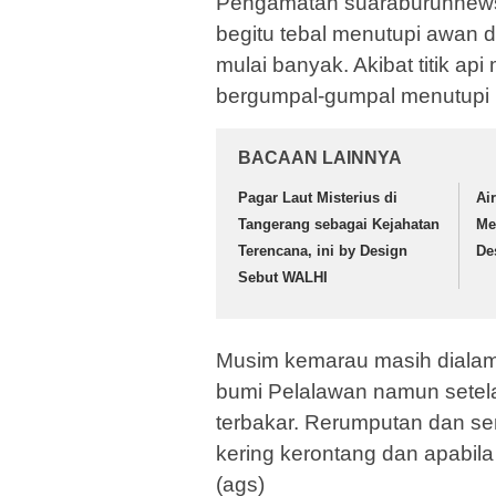
Pengamatan suaraburuhnews d
begitu tebal menutupi awan di
mulai banyak. Akibat titik a
bergumpal-gumpal menutupi 
BACAAN LAINNYA
Pagar Laut Misterius di
Ai
Tangerang sebagai Kejahatan
Me
Terencana, ini by Design
De
Sebut WALHI
Musim kemarau masih dialami
bumi Pelalawan namun setela
terbakar. Rerumputan dan s
kering kerontang dan apabi
(ags)