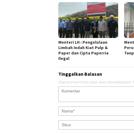
Menteri LH : Pengelolaan
Ment
Limbah Indah Kiat Pulp &
Peru
Paper dan Cipta Paperria
Tanp
Ilegal
Tinggalkan Balasan
Alamat email Anda tidak akan dipublikasikan.