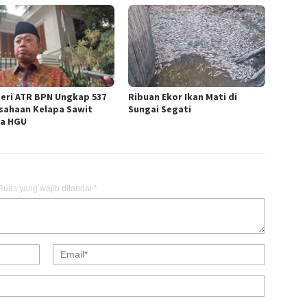
eri ATR BPN Ungkap 537
Ribuan Ekor Ikan Mati di
sahaan Kelapa Sawit
Sungai Segati
a HGU
Ruas yang wajib ditandai
*