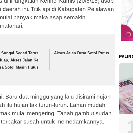
i lPangkalan Kerinci Kamis (20/8/15) asap
 daerah ini. Titik api di Kabupaten Pelalawan
pi mulai banyak maka asap semakin
matahari.
r Sungai Segati Terus
Akses Jalan Desa Sotol Putus
PALIN
luap, Akses Jalan Ke
sa Sotol Masih Putus
. Baru dua minggu yang lalu disirami hujan
h itu hujan tak turun-turun. Lahan mudah
emak mulai mengering. Tanah gambut sudah
la terbakar susah untuk memedamkannya.