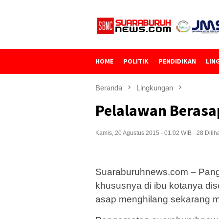
Loncat
ke
konten
HOME
POLITIK
PENDIDIKAN
LIN
Beranda
Lingkungan
Pelalawan Berasa
Kamis, 20 Agustus 2015 - 01:02 WIB
28 Dilih
Suaraburuhnews.com – Pangk
khususnya di ibu kotanya dis
asap menghilang sekarang mun