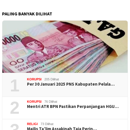
PALING BANYAK DILIHAT
1
KORUPSI
205 Dilihat
Per 30 Januari 2025 PNS Kabupaten Pelala…
2
KORUPSI
76 Dilihat
Mentri ATR BPN Pastikan Perpanjangan HGU…
RELIGI
73 Dilihat
Majlis Ta’lim Assakinah Taja Perin…