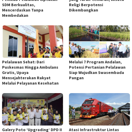
SDM Berkualitas,
Religi Berpotensi
Mencerdaskan Tanpa
Dikembangkan
Membedakan
Pelalawan Sehat: Dari
Melalui 7 Program Andalan,
Puskesmas Hingga Ambulans
Potensi Pertanian Pelalawan
Gratis, Upaya
Siap Wujudkan Swasembada
Mensejahterakan Rakyat
Pangan
Melalui Pelayanan Kesehatan
Galery Poto ‘Upgrading’ DPD II
Atasi Infrastruktur Lintas