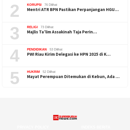
2
KORUPSI
76 Dilihat
Mentri ATR BPN Pastikan Perpanjangan HGU…
3
RELIGI
73 Dilihat
Majlis Ta’lim Assakinah Taja Perin…
4
PENDIDIKAN
53 Dilihat
PWI Riau Kirim Delegasi ke HPN 2025 di K…
5
HUKRIM
52 Dilihat
Mayat Perempuan Ditemukan di Kebun, Ada …
PRIVACY POLICY
INDEKS BERITA