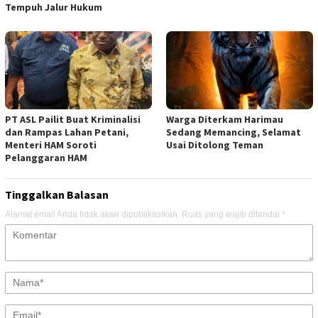
Tempuh Jalur Hukum
PT ASL Pailit Buat Kriminalisi
Warga Diterkam Harimau
dan Rampas Lahan Petani,
Sedang Memancing, Selamat
Menteri HAM Soroti
Usai Ditolong Teman
Pelanggaran HAM
Tinggalkan Balasan
Alamat email Anda tidak akan dipublikasikan.
Ruas yang wajib ditandai
*