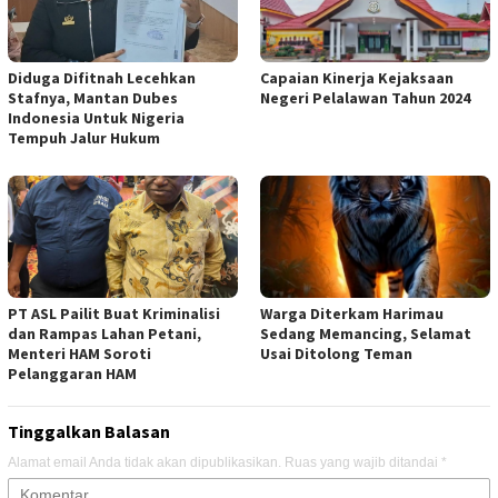
Diduga Difitnah Lecehkan
Capaian Kinerja Kejaksaan
Stafnya, Mantan Dubes
Negeri Pelalawan Tahun 2024
Indonesia Untuk Nigeria
Tempuh Jalur Hukum
PT ASL Pailit Buat Kriminalisi
Warga Diterkam Harimau
dan Rampas Lahan Petani,
Sedang Memancing, Selamat
Menteri HAM Soroti
Usai Ditolong Teman
Pelanggaran HAM
Tinggalkan Balasan
Alamat email Anda tidak akan dipublikasikan.
Ruas yang wajib ditandai
*