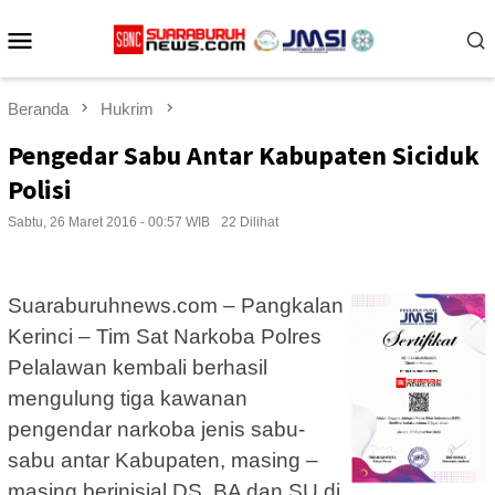
Loncat
Menu
ke
konten
Mobile
Beranda
Hukrim
Pengedar Sabu Antar Kabupaten Siciduk
Polisi
Sabtu, 26 Maret 2016 - 00:57 WIB
22 Dilihat
Suaraburuhnews.com – Pangkalan
Kerinci – Tim Sat Narkoba Polres
Pelalawan kembali berhasil
mengulung tiga kawanan
pengendar narkoba jenis sabu-
sabu antar Kabupaten, masing –
masing berinisial DS, BA dan SU di