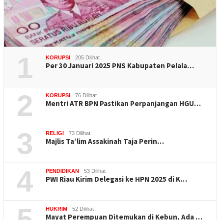
1
KORUPSI
205 Dilihat
Per 30 Januari 2025 PNS Kabupaten Pelala…
2
KORUPSI
76 Dilihat
Mentri ATR BPN Pastikan Perpanjangan HGU…
3
RELIGI
73 Dilihat
Majlis Ta’lim Assakinah Taja Perin…
4
PENDIDIKAN
53 Dilihat
PWI Riau Kirim Delegasi ke HPN 2025 di K…
5
HUKRIM
52 Dilihat
Mayat Perempuan Ditemukan di Kebun, Ada …