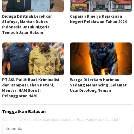
Diduga Difitnah Lecehkan
Capaian Kinerja Kejaksaan
Stafnya, Mantan Dubes
Negeri Pelalawan Tahun 2024
Indonesia Untuk Nigeria
Tempuh Jalur Hukum
PT ASL Pailit Buat Kriminalisi
Warga Diterkam Harimau
dan Rampas Lahan Petani,
Sedang Memancing, Selamat
Menteri HAM Soroti
Usai Ditolong Teman
Pelanggaran HAM
Tinggalkan Balasan
Alamat email Anda tidak akan dipublikasikan.
Ruas yang wajib ditandai
*