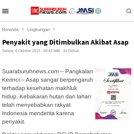
Loncat
Menu
ke
konten
Mobile
Beranda
Lingkungan
Penyakit yang Ditimbulkan Akibat Asap
Selasa, 6 Oktober 2015 - 09:42 WIB
34 Dilihat
Suaraburuhnews.com – Pangkalan
Kerinci – Asap sangat berpengaruh
terhadap kesehatan makhluk
hidup. Kebakaran hutan dan lahan
telah menyebabkan rakyat
Indonesia menderita karena
penyakit.