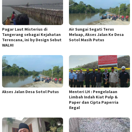
Pagar Laut Misterius di
Air Sungai Segati Terus
Tangerang sebagai Kejahatan
Meluap, Akses Jalan Ke Desa
Terencana, ini by Design Sebut
Sotol Masih Putus
WALHI
Akses Jalan Desa Sotol Putus
Menteri LH : Pengelolaan
Limbah Indah Kiat Pulp &
Paper dan Cipta Paperria
Ilegal