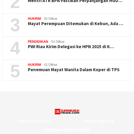
2
Mentri ATR BPN Pastikan Perpanjangan HGU…
3
HUKRIM
55 Dilihat
Mayat Perempuan Ditemukan di Kebun, Ada …
4
PENDIDIKAN
54 Dilihat
PWI Riau Kirim Delegasi ke HPN 2025 di K…
5
HUKRIM
42 Dilihat
Penemuan Mayat Wanita Dalam Koper di TPS
PRIVACY POLICY
INDEKS BERITA
PEDOMAN MEDIA SIBER