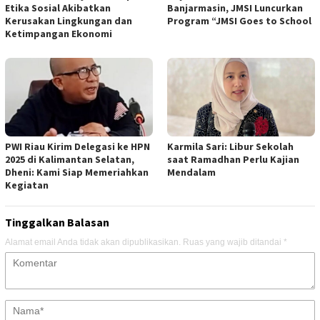
Etika Sosial Akibatkan
Banjarmasin, JMSI Luncurkan
Kerusakan Lingkungan dan
Program “JMSI Goes to School
Ketimpangan Ekonomi
PWI Riau Kirim Delegasi ke HPN
Karmila Sari: Libur Sekolah
2025 di Kalimantan Selatan,
saat Ramadhan Perlu Kajian
Dheni: Kami Siap Memeriahkan
Mendalam
Kegiatan
Tinggalkan Balasan
Alamat email Anda tidak akan dipublikasikan.
Ruas yang wajib ditandai
*