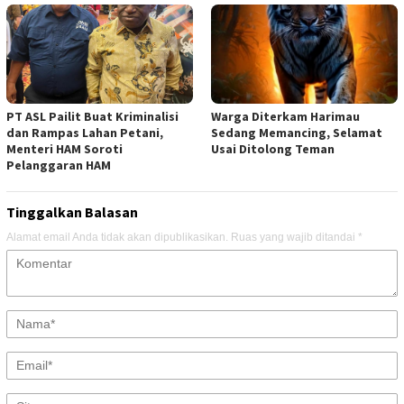
PT ASL Pailit Buat Kriminalisi
Warga Diterkam Harimau
dan Rampas Lahan Petani,
Sedang Memancing, Selamat
Menteri HAM Soroti
Usai Ditolong Teman
Pelanggaran HAM
Tinggalkan Balasan
Alamat email Anda tidak akan dipublikasikan.
Ruas yang wajib ditandai
*