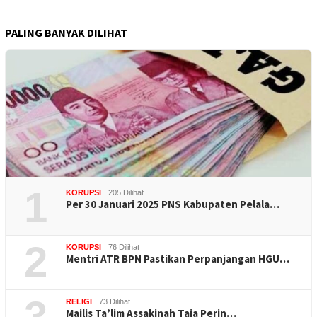
PALING BANYAK DILIHAT
1
KORUPSI
205 Dilihat
Per 30 Januari 2025 PNS Kabupaten Pelala…
2
KORUPSI
76 Dilihat
Mentri ATR BPN Pastikan Perpanjangan HGU…
3
RELIGI
73 Dilihat
Majlis Ta’lim Assakinah Taja Perin…