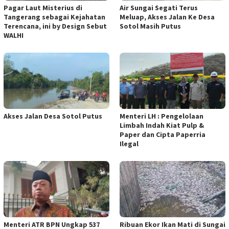
Pagar Laut Misterius di
Air Sungai Segati Terus
Tangerang sebagai Kejahatan
Meluap, Akses Jalan Ke Desa
Terencana, ini by Design Sebut
Sotol Masih Putus
WALHI
Akses Jalan Desa Sotol Putus
Menteri LH : Pengelolaan
Limbah Indah Kiat Pulp &
Paper dan Cipta Paperria
Ilegal
Menteri ATR BPN Ungkap 537
Ribuan Ekor Ikan Mati di Sungai