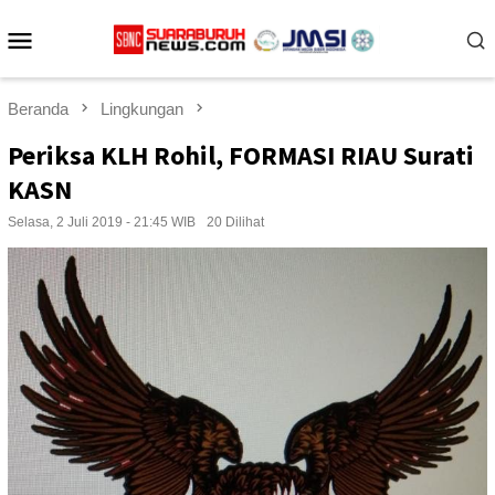
Loncat
Menu
ke
konten
Mobile
Beranda
Lingkungan
Periksa KLH Rohil, FORMASI RIAU Surati
KASN
Selasa, 2 Juli 2019 - 21:45 WIB
20 Dilihat