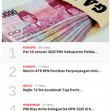
1
KORUPSI
205 Dilihat
Per 30 Januari 2025 PNS Kabupaten Pelala…
2
KORUPSI
77 Dilihat
Mentri ATR BPN Pastikan Perpanjangan HGU…
3
RELIGI
73 Dilihat
Majlis Ta’lim Assakinah Taja Perin…
4
PENDIDIKAN
53 Dilihat
PWI Riau Kirim Delegasi ke HPN 2025 di K…