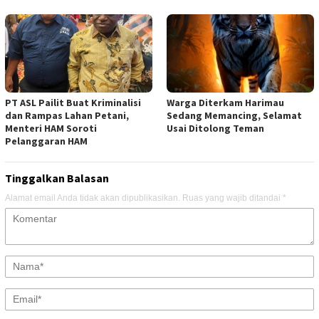
PT ASL Pailit Buat Kriminalisi
Warga Diterkam Harimau
dan Rampas Lahan Petani,
Sedang Memancing, Selamat
Menteri HAM Soroti
Usai Ditolong Teman
Pelanggaran HAM
Tinggalkan Balasan
Alamat email Anda tidak akan dipublikasikan.
Ruas yang wajib ditandai
*