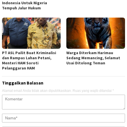
Indonesia Untuk Nigeria
Tempuh Jalur Hukum
PT ASL Pailit Buat Kriminalisi
Warga Diterkam Harimau
dan Rampas Lahan Petani,
Sedang Memancing, Selamat
Menteri HAM Soroti
Usai Ditolong Teman
Pelanggaran HAM
Tinggalkan Balasan
Alamat email Anda tidak akan dipublikasikan.
Ruas yang wajib ditandai
*