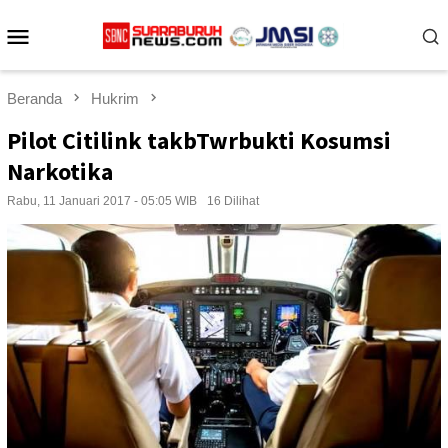
Loncat
Menu
ke
konten
Mobile
Beranda
Hukrim
Pilot Citilink takbTwrbukti Kosumsi
Narkotika
Rabu, 11 Januari 2017 - 05:05 WIB
16 Dilihat