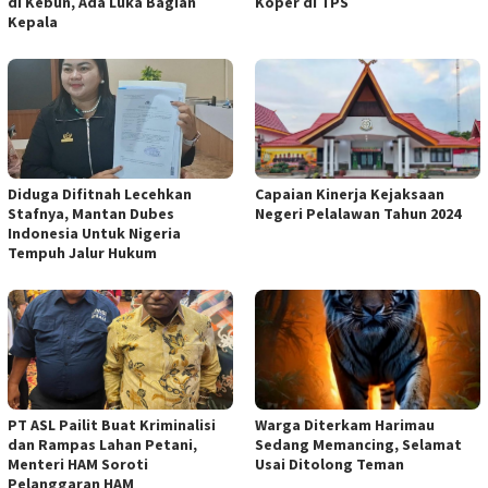
di Kebun, Ada Luka Bagian
Koper di TPS
Kepala
Diduga Difitnah Lecehkan
Capaian Kinerja Kejaksaan
Stafnya, Mantan Dubes
Negeri Pelalawan Tahun 2024
Indonesia Untuk Nigeria
Tempuh Jalur Hukum
PT ASL Pailit Buat Kriminalisi
Warga Diterkam Harimau
dan Rampas Lahan Petani,
Sedang Memancing, Selamat
Menteri HAM Soroti
Usai Ditolong Teman
Pelanggaran HAM