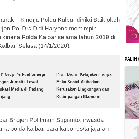
ak – Kinerja Polda Kalbar dinilai Baik okeh
Irjen Pol Drs Didi Haryono memimpin
i kinerja Polda Kalbar selama tahun 2019 di
albar. Selasa (14/1/2020).
PALIN
P Grup Perkuat Sinergi
Prof. Didin: Kebijakan Tanpa
ngan Jurnalis Lewat
Etika Sosial Akibatkan
ukasi Media di Padang
Kerusakan Lingkungan dan
njang
Ketimpangan Ekonomi
ar Brigjen Pol Imam Sugianto, irwasda
ama polda kalbar, para kapolres/ta jajaran