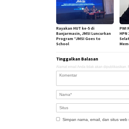
Rayakan HUT ke-5 di
PWI 
Banjarmasin, JMSI Luncurkan
HPN 
Program “JMSI Goes to
Sela
School
Meme
Tinggalkan Balasan
Alamat email Anda tidak akan dipublikasikan.
Simpan nama, email, dan situs web 