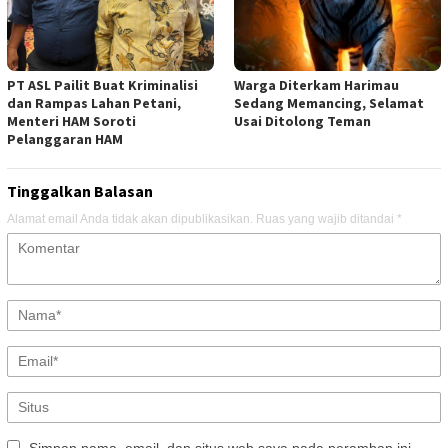
PT ASL Pailit Buat Kriminalisi
Warga Diterkam Harimau
dan Rampas Lahan Petani,
Sedang Memancing, Selamat
Menteri HAM Soroti
Usai Ditolong Teman
Pelanggaran HAM
Tinggalkan Balasan
Alamat email Anda tidak akan dipublikasikan.
Ruas yang wajib ditandai
*