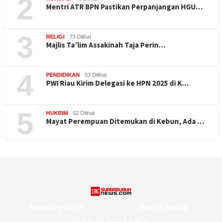
2
Mentri ATR BPN Pastikan Perpanjangan HGU…
3
RELIGI
73 Dilihat
Majlis Ta’lim Assakinah Taja Perin…
4
PENDIDIKAN
53 Dilihat
PWI Riau Kirim Delegasi ke HPN 2025 di K…
5
HUKRIM
52 Dilihat
Mayat Perempuan Ditemukan di Kebun, Ada …
PRIVACY POLICY
INDEKS BERITA