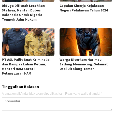
Diduga Difitnah Lecehkan
Capaian Kinerja Kejaksaan
Stafnya, Mantan Dubes
Negeri Pelalawan Tahun 2024
Indonesia Untuk Nigeria
Tempuh Jalur Hukum
PT ASL Pailit Buat Kriminalisi
Warga Diterkam Harimau
dan Rampas Lahan Petani,
Sedang Memancing, Selamat
Menteri HAM Soroti
Usai Ditolong Teman
Pelanggaran HAM
Tinggalkan Balasan
Alamat email Anda tidak akan dipublikasikan.
Ruas yang wajib ditandai
*