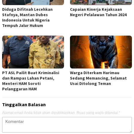
Diduga Difitnah Lecehkan
Capaian Kinerja Kejaksaan
Stafnya, Mantan Dubes
Negeri Pelalawan Tahun 2024
Indonesia Untuk Nigeria
Tempuh Jalur Hukum
PT ASL Pailit Buat Kriminalisi
Warga Diterkam Harimau
dan Rampas Lahan Petani,
Sedang Memancing, Selamat
Menteri HAM Soroti
Usai Ditolong Teman
Pelanggaran HAM
Tinggalkan Balasan
Alamat email Anda tidak akan dipublikasikan.
Ruas yang wajib ditandai
*