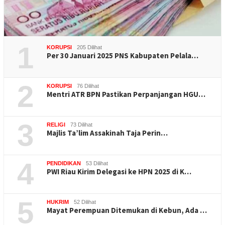
1
KORUPSI
205 Dilihat
Per 30 Januari 2025 PNS Kabupaten Pelala…
2
KORUPSI
76 Dilihat
Mentri ATR BPN Pastikan Perpanjangan HGU…
3
RELIGI
73 Dilihat
Majlis Ta’lim Assakinah Taja Perin…
4
PENDIDIKAN
53 Dilihat
PWI Riau Kirim Delegasi ke HPN 2025 di K…
5
HUKRIM
52 Dilihat
Mayat Perempuan Ditemukan di Kebun, Ada …