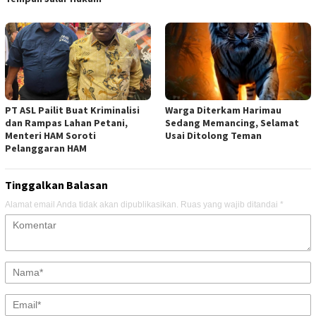
PT ASL Pailit Buat Kriminalisi
Warga Diterkam Harimau
dan Rampas Lahan Petani,
Sedang Memancing, Selamat
Menteri HAM Soroti
Usai Ditolong Teman
Pelanggaran HAM
Tinggalkan Balasan
Alamat email Anda tidak akan dipublikasikan.
Ruas yang wajib ditandai
*