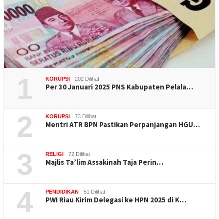
1
KORUPSI
202 Dilihat
Per 30 Januari 2025 PNS Kabupaten Pelala…
2
KORUPSI
73 Dilihat
Mentri ATR BPN Pastikan Perpanjangan HGU…
3
RELIGI
72 Dilihat
Majlis Ta’lim Assakinah Taja Perin…
4
PENDIDIKAN
51 Dilihat
PWI Riau Kirim Delegasi ke HPN 2025 di K…