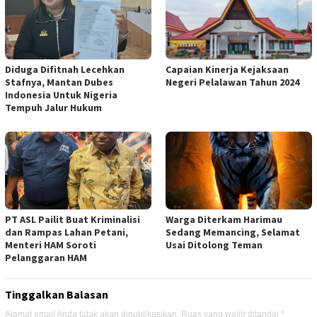
Diduga Difitnah Lecehkan
Capaian Kinerja Kejaksaan
Stafnya, Mantan Dubes
Negeri Pelalawan Tahun 2024
Indonesia Untuk Nigeria
Tempuh Jalur Hukum
PT ASL Pailit Buat Kriminalisi
Warga Diterkam Harimau
dan Rampas Lahan Petani,
Sedang Memancing, Selamat
Menteri HAM Soroti
Usai Ditolong Teman
Pelanggaran HAM
Tinggalkan Balasan
Alamat email Anda tidak akan dipublikasikan.
Ruas yang wajib ditandai
*