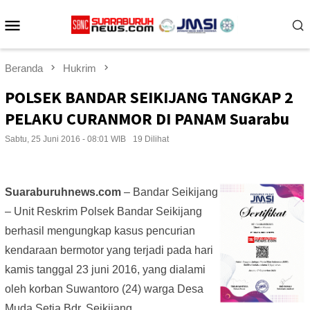
Loncat
Menu
ke
konten
Mobile
Beranda
Hukrim
POLSEK BANDAR SEIKIJANG TANGKAP 2
PELAKU CURANMOR DI PANAM Suarabu
Sabtu, 25 Juni 2016 - 08:01 WIB
19 Dilihat
Suaraburuhnews.com
– Bandar Seikijang
– Unit Reskrim Polsek Bandar Seikijang
berhasil mengungkap kasus pencurian
kendaraan bermotor yang terjadi pada hari
kamis tanggal 23 juni 2016, yang dialami
oleh korban Suwantoro (24) warga Desa
Muda Setia Bdr. Seikijang.