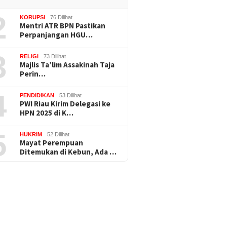
2
KORUPSI
76 Dilihat
Mentri ATR BPN Pastikan
Perpanjangan HGU…
3
RELIGI
73 Dilihat
Majlis Ta’lim Assakinah Taja
Perin…
4
PENDIDIKAN
53 Dilihat
PWI Riau Kirim Delegasi ke
HPN 2025 di K…
5
HUKRIM
52 Dilihat
Mayat Perempuan
Ditemukan di Kebun, Ada …