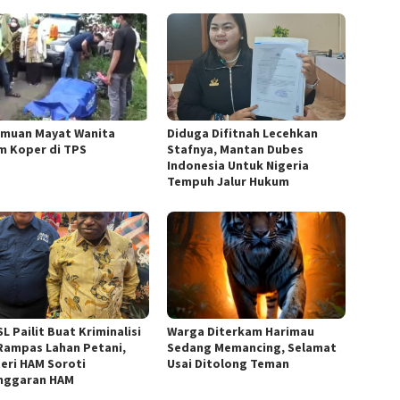
muan Mayat Wanita
Diduga Difitnah Lecehkan
m Koper di TPS
Stafnya, Mantan Dubes
Indonesia Untuk Nigeria
Tempuh Jalur Hukum
L Pailit Buat Kriminalisi
Warga Diterkam Harimau
Rampas Lahan Petani,
Sedang Memancing, Selamat
eri HAM Soroti
Usai Ditolong Teman
nggaran HAM