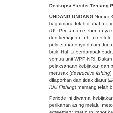
Deskripsi Yuridis Tentang 
UNDANG UNDANG
Nomor 31
bagaimana telah diubah de
(UU Perikanan) sebenarnya s
dan kemajuan kebijakan tata k
pelaksanaannya dalam dua de
baik. Hal itu berdampak pada 
semua unit WPP-NRI. Dalam 
pelaksanaan kebi­jakan dan
merusak (
de­structive fishing
)
dilaporkan dan tidak diatur (
i
IUU Fishing
) memang telah ber
Periode ini di­warnai kebija
perikanan asing melalui meto
agreement
, maupun impor kap