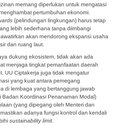
izinan memang diperlukan untuk mengatasi
g menghambat pertum­buhan ekonomi.
guards
(pelindungan lingkungan) harus tetap
ang lebih se­derhana tanpa diimbangi
ikhawatirkan akan mendorong ekspansi usaha
ir dan ruang laut.
a dukung ekosistem, tidak akan ada
apat menjaga tingkat pemanfaatan daerah
ut. UU Ciptakerja juga tidak mengatur
asi yang kuat antara peme­gang
da di lembaga yang bertanggung jawab
ti Badan Koordinasi Penanaman Modal)
aan (yang dipegang oleh Menteri dan
mastikan adanya fungsi kontrol dan kendali
bihi
sustainability limit
.