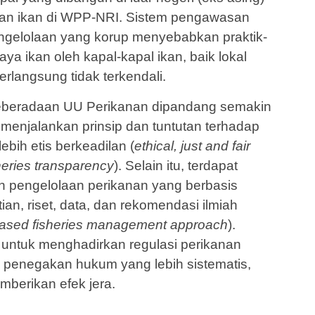
an ikan di WPP-NRI. Sistem pengawasan
engelolaan yang korup menyebabkan praktik-
ya ikan oleh kapal-kapal ikan, baik lokal
langsung tidak terkenda­li.
beradaan UU Perikanan dipan­dang semakin
k menjalankan prinsip dan tuntutan terhadap
bih etis berkeadilan (
ethical, just and fair
heries transparency
). Selain itu, terdapat
n pengelolaan perikanan yang berbasis
ian, riset, data, dan rekomendasi ilmiah
-based fisheries management approach
).
an untuk menghadirkan regulasi perikanan
 penegakan hukum yang lebih sistematis,
mberikan efek jera.