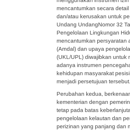
menggunakan instrumen izin 
mencantumkan secara detai
dan/atau kerusakan untuk pe
Undang UndangNomor 32 Tah
Pengelolaan Lingkungan Hid
mencantumkan persyaratan a
(Amdal) dan upaya pengelol
(UKL/UPL) diwajibkan untuk m
adanya instrumen pencegahan
kehidupan masyarakat pesisi
menjadi persetujuan tersebut
Perubahan kedua, berkenaan
kementerian dengan pemerin
tetap pada batas keberlanjuta
pengelolaan kelautan dan pe
perizinan yang panjang dan 