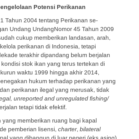
Pengelolaan Potensi Perikanan
 Tahun 2004 tentang Perikanan se­
ngan Undang UndangNomor 45 Tahun 2009
udah cukup memberikan lan­dasan, arah,
elola perikanan di Indo­nesia, tetapi
kade terakhir dipandang belum berjalan
kondisi stok ikan yang terus tertekan di
kurun waktu 1999 hingga akhir 2014,
 penegakan hukum terhadap perikanan yang
 dan perikanan ilegal yang merusak, tidak
llegal, unreported and unregulated fishing/
jalan tetapi tidak efektif.
kan yang memberikan ruang bagi kapal
de pemberian lisensi,
charter
,
bilateral
al yang dibangun di luar negeri (eks asing)