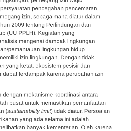
lingkun­gan, pemegang izin wajib
l persyaratan pencegahan pencemaran
megang izin, sebagaimana diatur dalam
un 2009 tentang Perlindungan dan
up (UU PPLH). Kegiatan yang
nalisis menge­nai dampak lingkungan
aan/pemantauan lingkungan hidup
emiliki izin lingkungan. Dengan tidak
 yang ketat, ekosistem pesisir dan
r dapat ter­dampak karena perubahan izin
.
 dengan mekanisme koordinasi antara
tah pusat untuk memastikan pemanfaatan
n (
sustainability limit
) tidak diatur. Persoalan
rikanan yang ada selama ini adalah
melibatkan banyak kementerian. Oleh karena