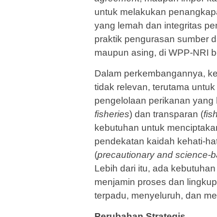
untuk melakukan penangkap
yang lemah dan integritas p
praktik pengurasan sumber da
maupun asing, di WPP-NRI ber
Dalam perkembangannya, ke
tidak relevan, terutama untu
pengelolaan perikanan yang le
fisheries
) dan transparan (
fis
kebutuhan untuk menciptaka
pendekatan kaidah kehati-ha­t
(
precautionary and sci­ence
Lebih dari itu, ada kebutu­h
menjamin proses dan lingkup
terpadu, menyeluruh, dan me
Perubahan Strategis