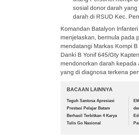
sosial donor darah yan
darah di RSUD Kec. Pe
Komandan Batalyon Infanteri 
menjelaskan, bermula pada p
mendatangi Markas Kompi B
Danki B Yonif 645/Gty Kapte
mendonorkan darah kepada a
yang di diagnosa terkena pe
BACAAN LAINNYA
Teguh Santosa Apresiasi
EM
Prestasi Pelajar Batam
de
Berhasil Terbitkan 4 Karya
Ed
Tulis Go Nasional
Pa