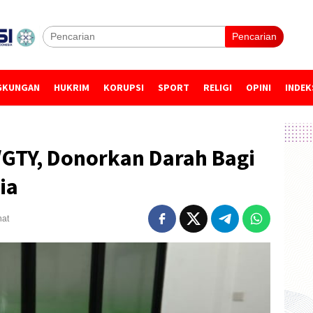
Pencarian
GKUNGAN
HUKRIM
KORUPSI
SPORT
RELIGI
OPINI
INDEK
5/GTY, Donorkan Darah Bagi
ia
hat