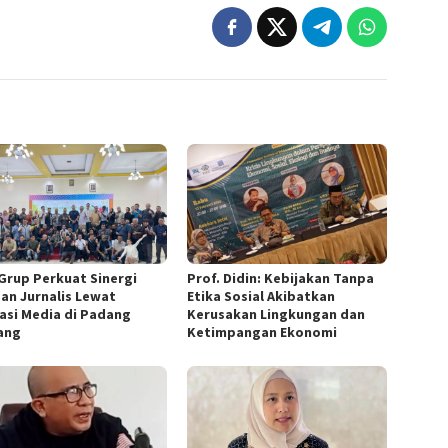
Grup Perkuat Sinergi
Prof. Didin: Kebijakan Tanpa
an Jurnalis Lewat
Etika Sosial Akibatkan
asi Media di Padang
Kerusakan Lingkungan dan
ang
Ketimpangan Ekonomi