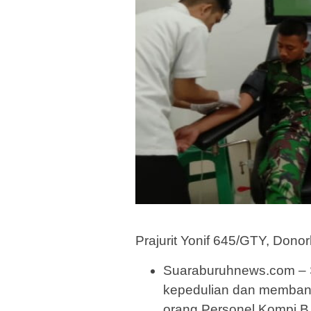
Prajurit Yonif 645/GTY, Don
Suaraburuhnews.com – 
kepedulian dan memban
orang Personel Kompi B