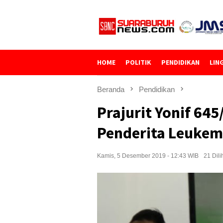
Loncat
ke
konten
HOME
POLITIK
PENDIDIKAN
LIN
Beranda
Pendidikan
Prajurit Yonif 64
Penderita Leukem
Kamis, 5 Desember 2019 - 12:43 WIB
21 Dili