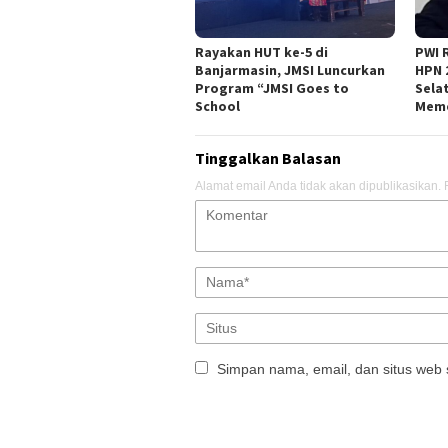
Rayakan HUT ke-5 di
PWI 
Banjarmasin, JMSI Luncurkan
HPN 
Program “JMSI Goes to
Sela
School
Meme
Tinggalkan Balasan
Alamat email Anda tidak akan dipublikasikan.
Simpan nama, email, dan situs web 