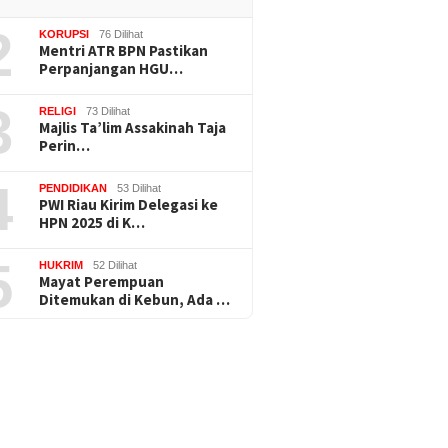
2
KORUPSI
76 Dilihat
Mentri ATR BPN Pastikan
Perpanjangan HGU…
3
RELIGI
73 Dilihat
Majlis Ta’lim Assakinah Taja
Perin…
4
PENDIDIKAN
53 Dilihat
PWI Riau Kirim Delegasi ke
HPN 2025 di K…
5
HUKRIM
52 Dilihat
Mayat Perempuan
Ditemukan di Kebun, Ada …