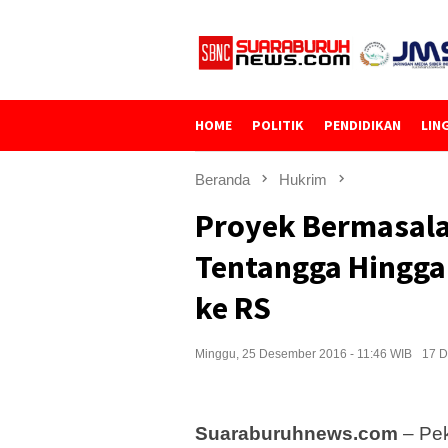
Loncat
ke
konten
HOME
POLITIK
PENDIDIKAN
LIN
Beranda
Hukrim
Proyek Bermasala
Tentangga Hingga
ke RS
Minggu, 25 Desember 2016 - 11:46 WIB
17 Di
Suaraburuhnews.com
– Pek