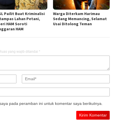
L Pailit Buat Kriminalisi
Warga Diterkam Harimau
Rampas Lahan Petani,
Sedang Memancing, Selamat
eri HAM Soroti
Usai Ditolong Teman
nggaran HAM
Ruas yang wajib ditandai
*
saya pada peramban ini untuk komentar saya berikutnya.