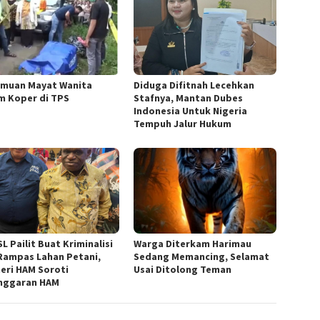
muan Mayat Wanita
Diduga Difitnah Lecehkan
m Koper di TPS
Stafnya, Mantan Dubes
Indonesia Untuk Nigeria
Tempuh Jalur Hukum
L Pailit Buat Kriminalisi
Warga Diterkam Harimau
Rampas Lahan Petani,
Sedang Memancing, Selamat
eri HAM Soroti
Usai Ditolong Teman
nggaran HAM