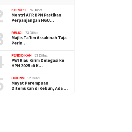
2
KORUPSI
76 Dilihat
Mentri ATR BPN Pastikan
Perpanjangan HGU…
3
RELIGI
73 Dilihat
Majlis Ta’lim Assakinah Taja
Perin…
4
PENDIDIKAN
53 Dilihat
PWI Riau Kirim Delegasi ke
HPN 2025 di K…
5
HUKRIM
52 Dilihat
Mayat Perempuan
Ditemukan di Kebun, Ada …