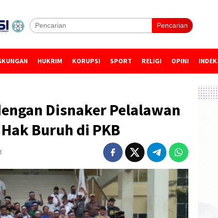
Pencarian
GKUNGAN
HUKRIM
KORUPSI
SPORT
RELIGI
OPINI
INDEK
dengan Disnaker Pelalawan
 Hak Buruh di PKB
t