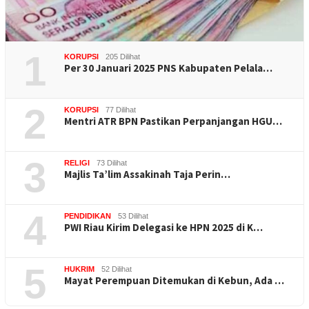
1
KORUPSI
205 Dilihat
Per 30 Januari 2025 PNS Kabupaten Pelala…
2
KORUPSI
77 Dilihat
Mentri ATR BPN Pastikan Perpanjangan HGU…
3
RELIGI
73 Dilihat
Majlis Ta’lim Assakinah Taja Perin…
4
PENDIDIKAN
53 Dilihat
PWI Riau Kirim Delegasi ke HPN 2025 di K…
5
HUKRIM
52 Dilihat
Mayat Perempuan Ditemukan di Kebun, Ada …