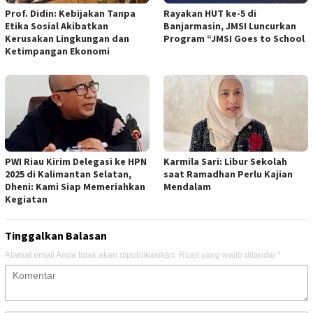
Prof. Didin: Kebijakan Tanpa
Rayakan HUT ke-5 di
Etika Sosial Akibatkan
Banjarmasin, JMSI Luncurkan
Kerusakan Lingkungan dan
Program “JMSI Goes to School
Ketimpangan Ekonomi
PWI Riau Kirim Delegasi ke HPN
Karmila Sari: Libur Sekolah
2025 di Kalimantan Selatan,
saat Ramadhan Perlu Kajian
Dheni: Kami Siap Memeriahkan
Mendalam
Kegiatan
Tinggalkan Balasan
Alamat email Anda tidak akan dipublikasikan.
Ruas yang wajib ditandai
*