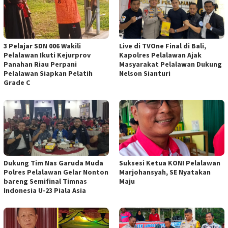
3 Pelajar SDN 006 Wakili
Live di TVOne Final di Bali,
Pelalawan Ikuti Kejurprov
Kapolres Pelalawan Ajak
Panahan Riau Perpani
Masyarakat Pelalawan Dukung
Pelalawan Siapkan Pelatih
Nelson Sianturi
Grade C
Dukung Tim Nas Garuda Muda
Suksesi Ketua KONI Pelalawan
Polres Pelalawan Gelar Nonton
Marjohansyah, SE Nyatakan
bareng Semifinal Timnas
Maju
Indonesia U-23 Piala Asia