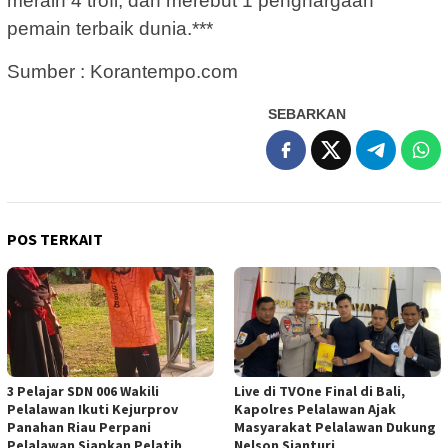
meraih 4 trofi, dan merebut 1 penghargaan
pemain terbaik dunia.***
Sumber : Korantempo.com
SEBARKAN
POS TERKAIT
3 Pelajar SDN 006 Wakili
Live di TVOne Final di Bali,
Pelalawan Ikuti Kejurprov
Kapolres Pelalawan Ajak
Panahan Riau Perpani
Masyarakat Pelalawan Dukung
Pelalawan Siapkan Pelatih
Nelson Sianturi