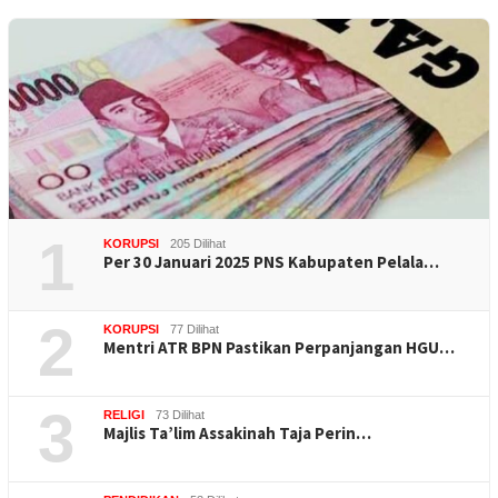
1
KORUPSI
205 Dilihat
Per 30 Januari 2025 PNS Kabupaten Pelala…
2
KORUPSI
77 Dilihat
Mentri ATR BPN Pastikan Perpanjangan HGU…
3
RELIGI
73 Dilihat
Majlis Ta’lim Assakinah Taja Perin…