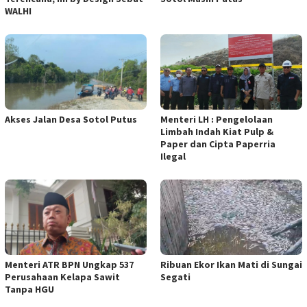
WALHI
Akses Jalan Desa Sotol Putus
Menteri LH : Pengelolaan
Limbah Indah Kiat Pulp &
Paper dan Cipta Paperria
Ilegal
Menteri ATR BPN Ungkap 537
Ribuan Ekor Ikan Mati di Sungai
Perusahaan Kelapa Sawit
Segati
Tanpa HGU