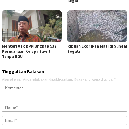
Ilegal
Menteri ATR BPN Ungkap 537
Ribuan Ekor Ikan Mati di Sungai
Perusahaan Kelapa Sawit
Segati
Tanpa HGU
Tinggalkan Balasan
Alamat email Anda tidak akan dipublikasikan.
Ruas yang wajib ditandai
*