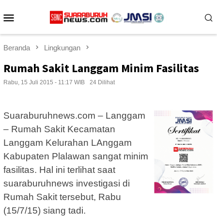
Loncat
Menu
ke
konten
Mobile
Beranda
Lingkungan
Rumah Sakit Langgam Minim Fasilitas
Rabu, 15 Juli 2015 - 11:17 WIB
24 Dilihat
Suaraburuhnews.com – Langgam
– Rumah Sakit Kecamatan
Langgam Kelurahan LAnggam
Kabupaten Plalawan sangat minim
fasilitas. Hal ini terlihat saat
suaraburuhnews investigasi di
Rumah Sakit tersebut, Rabu
(15/7/15) siang tadi.