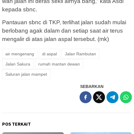
wah jalan ini deras sekli airnya bang,” kata Asdi
kepada sbnc.
Pantauan sbnc di TKP, terlihat jalan sudah mulai
berlobang agak dalam dan setiap saat air terus
mengalir di atas jalan aspal tersebut. (mk)
air mengenang
di aspal
Jalan Rambutan
Jalan Sakura
rumah mantan dewan
Saluran jalan mampet
SEBARKAN
POS TERKAIT