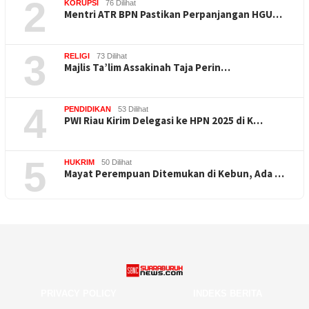
2
KORUPSI
76 Dilihat
Mentri ATR BPN Pastikan Perpanjangan HGU…
3
RELIGI
73 Dilihat
Majlis Ta’lim Assakinah Taja Perin…
4
PENDIDIKAN
53 Dilihat
PWI Riau Kirim Delegasi ke HPN 2025 di K…
5
HUKRIM
50 Dilihat
Mayat Perempuan Ditemukan di Kebun, Ada …
PRIVACY POLICY
INDEKS BERITA