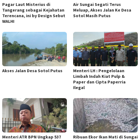
Pagar Laut Misterius di
Air Sungai Segati Terus
Tangerang sebagai Kejahatan
Meluap, Akses Jalan Ke Desa
Terencana, ini by Design Sebut
Sotol Masih Putus
WALHI
Akses Jalan Desa Sotol Putus
Menteri LH : Pengelolaan
Limbah Indah Kiat Pulp &
Paper dan Cipta Paperria
Ilegal
Menteri ATR BPN Ungkap 537
Ribuan Ekor Ikan Mati di Sungai