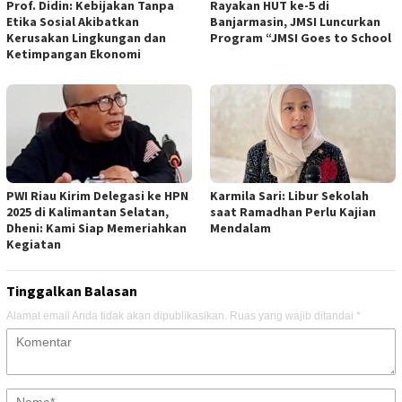
Prof. Didin: Kebijakan Tanpa
Rayakan HUT ke-5 di
Etika Sosial Akibatkan
Banjarmasin, JMSI Luncurkan
Kerusakan Lingkungan dan
Program “JMSI Goes to School
Ketimpangan Ekonomi
PWI Riau Kirim Delegasi ke HPN
Karmila Sari: Libur Sekolah
2025 di Kalimantan Selatan,
saat Ramadhan Perlu Kajian
Dheni: Kami Siap Memeriahkan
Mendalam
Kegiatan
Tinggalkan Balasan
Alamat email Anda tidak akan dipublikasikan.
Ruas yang wajib ditandai
*