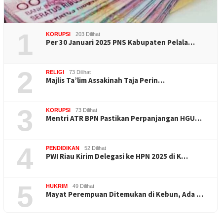
1
KORUPSI
203 Dilihat
Per 30 Januari 2025 PNS Kabupaten Pelala…
2
RELIGI
73 Dilihat
Majlis Ta’lim Assakinah Taja Perin…
3
KORUPSI
73 Dilihat
Mentri ATR BPN Pastikan Perpanjangan HGU…
4
PENDIDIKAN
52 Dilihat
PWI Riau Kirim Delegasi ke HPN 2025 di K…
5
HUKRIM
49 Dilihat
Mayat Perempuan Ditemukan di Kebun, Ada …