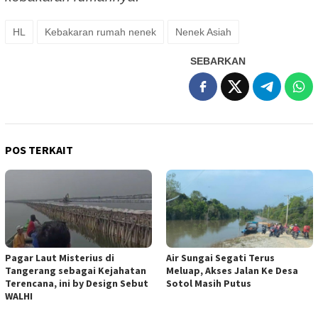
HL
Kebakaran rumah nenek
Nenek Asiah
SEBARKAN
POS TERKAIT
Pagar Laut Misterius di
Air Sungai Segati Terus
Tangerang sebagai Kejahatan
Meluap, Akses Jalan Ke Desa
Terencana, ini by Design Sebut
Sotol Masih Putus
WALHI