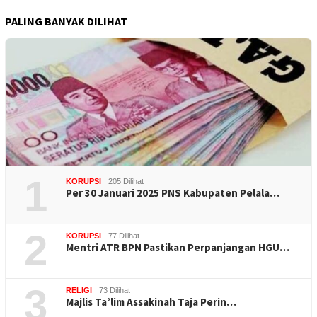
PALING BANYAK DILIHAT
1
KORUPSI
205 Dilihat
Per 30 Januari 2025 PNS Kabupaten Pelala…
2
KORUPSI
77 Dilihat
Mentri ATR BPN Pastikan Perpanjangan HGU…
3
RELIGI
73 Dilihat
Majlis Ta’lim Assakinah Taja Perin…