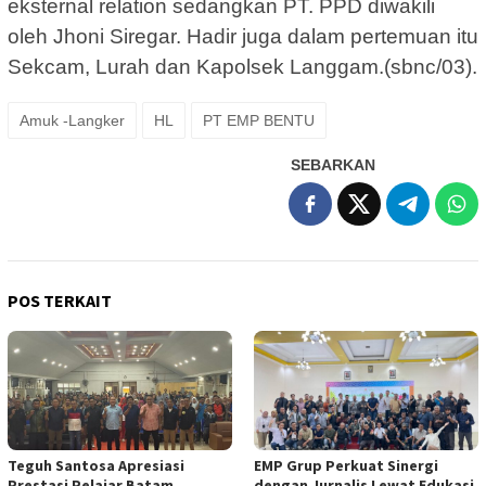
eksternal relation sedangkan PT. PPD diwakili
oleh Jhoni Siregar. Hadir juga dalam pertemuan itu
Sekcam, Lurah dan Kapolsek Langgam.(sbnc/03).
Amuk -Langker
HL
PT EMP BENTU
SEBARKAN
POS TERKAIT
Teguh Santosa Apresiasi
EMP Grup Perkuat Sinergi
Prestasi Pelajar Batam
dengan Jurnalis Lewat Edukasi