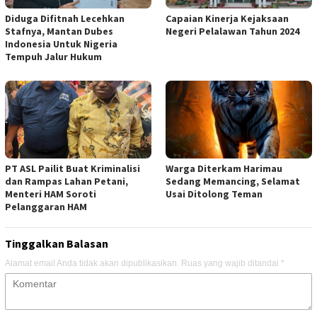
Diduga Difitnah Lecehkan
Capaian Kinerja Kejaksaan
Stafnya, Mantan Dubes
Negeri Pelalawan Tahun 2024
Indonesia Untuk Nigeria
Tempuh Jalur Hukum
PT ASL Pailit Buat Kriminalisi
Warga Diterkam Harimau
dan Rampas Lahan Petani,
Sedang Memancing, Selamat
Menteri HAM Soroti
Usai Ditolong Teman
Pelanggaran HAM
Tinggalkan Balasan
Alamat email Anda tidak akan dipublikasikan.
Ruas yang wajib ditandai
*