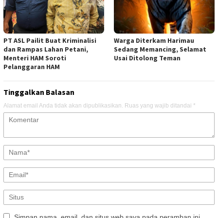
PT ASL Pailit Buat Kriminalisi
Warga Diterkam Harimau
dan Rampas Lahan Petani,
Sedang Memancing, Selamat
Menteri HAM Soroti
Usai Ditolong Teman
Pelanggaran HAM
Tinggalkan Balasan
Alamat email Anda tidak akan dipublikasikan.
Ruas yang wajib ditandai
*
Simpan nama, email, dan situs web saya pada peramban ini