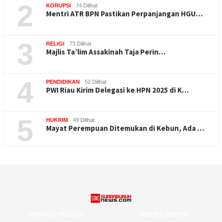
2
KORUPSI
74 Dilihat
Mentri ATR BPN Pastikan Perpanjangan HGU…
3
RELIGI
73 Dilihat
Majlis Ta’lim Assakinah Taja Perin…
4
PENDIDIKAN
52 Dilihat
PWI Riau Kirim Delegasi ke HPN 2025 di K…
5
HUKRIM
49 Dilihat
Mayat Perempuan Ditemukan di Kebun, Ada …
PRIVACY POLICY
INDEKS BERITA